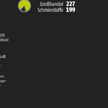
100
diesel
azu®
,
ren,
ager
k