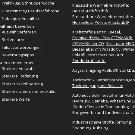
Praktikum, Schnupperwoche
Klassische Wärmebrennstoffe:
Direkteinstieg Berufserfahrene
Heizöl Starkfrisch®
Erneuerbare Wärmebrennstoffe:
Nebenjob, Aushilfen
Holzpellets, Pellets Antistaub®
 will mich bewerben
Auswahlverfahren
Kraftstoffe:
Benzin
,
Diesel
,
Premium/Diesel Plus CETAMAX®
,
Stellensuche
CETAMAXi der CO₂ Eliminator, HVO
Initiativbewerbungen
Diesel, aber mit Volladditiv
,
Winter
Polar® Frostschutz bis -30°C
,
Bewerbungstipps
Sonderkraftstoffe
ner kennenlernen
Stärkere Auswahl
Abgasreinigung
AdBlue® StarkD
Stärkere Förderung
Tanktechnik
, Betriebstankanlagen
Stärkeres Onboarding
Tankreinigung und Revision
Stärkere Unternehmenskultur
Automotiv Schmierstoffe
für Moto
Stärkere Werte
Hydraulik, Getriebe, Achsen und L
für den Einsatz in Transportlogisti
Baugewerbe und Landwirtschaft.
Industrieschmierstoffe
Formung,
Spannung, Kühlung