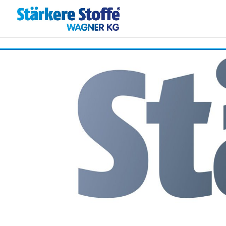
.reg { font-size: 0.7em; position: relative; top: -0.4em; }