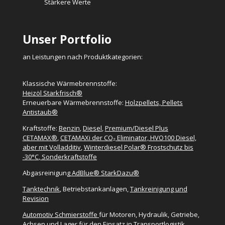
Stärkere Werte
Unser Portfolio
an Leistungen nach Produktkategorien:
Klassische Wärmebrennstoffe:
Heizöl Starkfrisch®
Erneuerbare Wärmebrennstoffe:
Holzpellets, Pellets
Antistaub®
Kraftstoffe:
Benzin
,
Diesel
,
Premium/Diesel Plus
CETAMAX®
,
CETAMAXi der CO₂ Eliminator, HVO100 Diesel,
aber mit Volladditiv
,
Winterdiesel Polar® Frostschutz bis
-30°C
,
Sonderkraftstoffe
Abgasreinigung
AdBlue® StarkDazu®
Tanktechnik
, Betriebstankanlagen,
Tankreinigung und
Revision
Automotiv Schmierstoffe
für Motoren, Hydraulik, Getriebe,
Achsen und Lager für den Einsatz in Transportlogistik