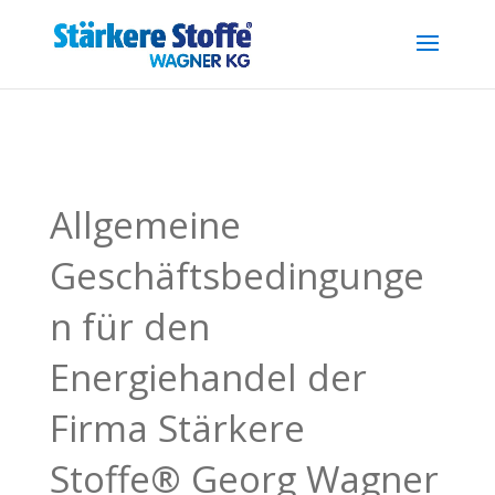
.reg { font-size: 0.7em; position: relative; top: -0.4em; }
Allgemeine
Geschäftsbedingunge
n für den
Energiehandel der
Firma Stärkere
Stoffe® Georg Wagner