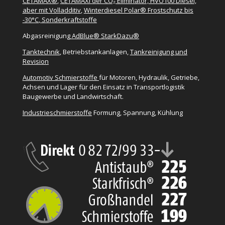
CETAMAX®
,
CETAMAXi der CO₂ Eliminator, HVO100 Diesel,
aber mit Volladditiv
,
Winterdiesel Polar® Frostschutz bis
-30°C
,
Sonderkraftstoffe
Abgasreinigung
AdBlue® StarkDazu®
Tanktechnik
, Betriebstankanlagen,
Tankreinigung und
Revision
Automotiv Schmierstoffe
für Motoren, Hydraulik, Getriebe,
Achsen und Lager für den Einsatz in Transportlogistik
Baugewerbe und Landwirtschaft.
Industrieschmierstoffe
Formung, Spannung, Kühlung