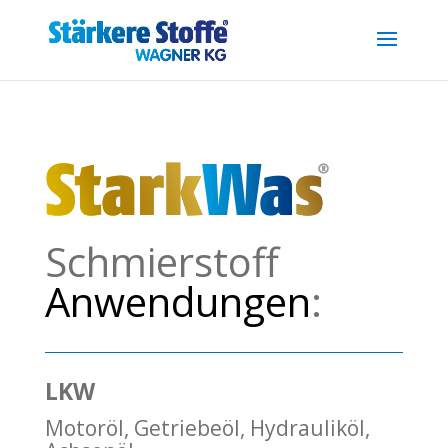
.reg { font-size: 0.7em; position: relative; top: -0.4em; }
Schmierstoff
Anwendungen
:
LKW
Motoröl, Getriebeöl, Hydrauliköl,