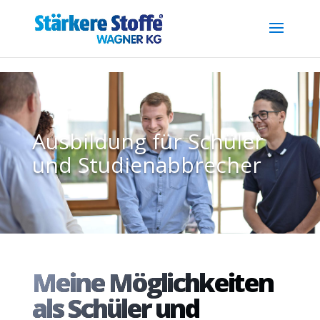
.reg { font-size: 0.7em; position: relative; top: -0.4em; }
Ausbildung für Schüler
und Studienabbrecher
Meine Möglichkeiten
als Schüler und