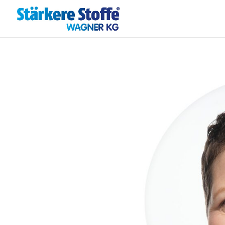
.reg { font-size: 0.7em; position: relative; top: -0.4em; }