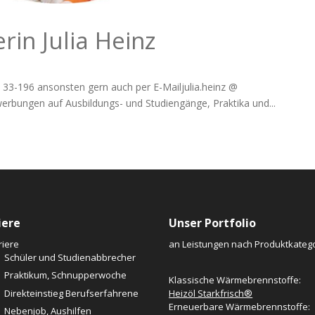
rin Julia Heinz
 33-196 ansonsten gern auch per E-Mailjulia.heinz @
werbungen auf Ausbildungs- und Studiengänge, Praktika und...
iere
Unser Portfolio
riere
an Leistungen nach Produktkatego
Schüler und Studienabbrecher
Praktikum, Schnupperwoche
Klassische Wärmebrennstoffe:
Direkteinstieg Berufserfahrene
Heizöl Starkfrisch®
Erneuerbare Wärmebrennstoffe:
Nebenjob, Aushilfen