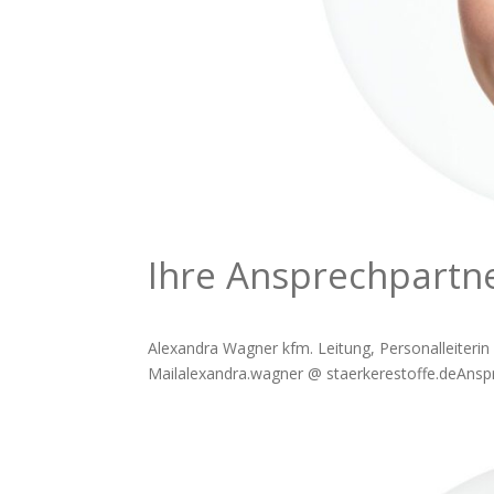
Ihre Ansprechpartn
Alexandra Wagner kfm. Leitung, Personalleiterin
Mailalexandra.wagner @ staerkerestoffe.deAnspr