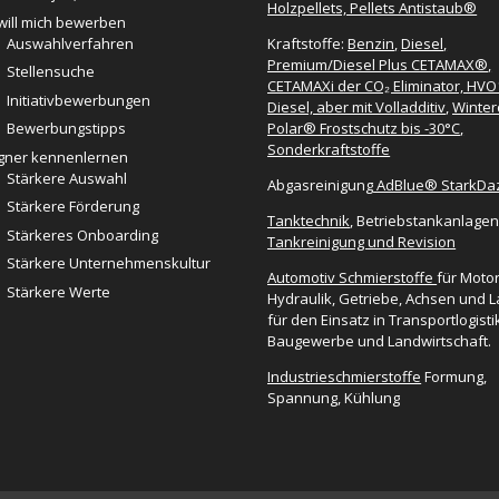
Holzpellets, Pellets Antistaub®
 will mich bewerben
Auswahlverfahren
Kraftstoffe:
Benzin
,
Diesel
,
Premium/Diesel Plus CETAMAX®
,
Stellensuche
CETAMAXi der CO₂ Eliminator, HVO
Initiativbewerbungen
Diesel, aber mit Volladditiv
,
Winter
Polar® Frostschutz bis -30°C
,
Bewerbungstipps
Sonderkraftstoffe
ner kennenlernen
Stärkere Auswahl
Abgasreinigung
AdBlue® StarkD
Stärkere Förderung
Tanktechnik
, Betriebstankanlagen
Stärkeres Onboarding
Tankreinigung und Revision
Stärkere Unternehmenskultur
Automotiv Schmierstoffe
für Moto
Stärkere Werte
Hydraulik, Getriebe, Achsen und L
für den Einsatz in Transportlogisti
Baugewerbe und Landwirtschaft.
Industrieschmierstoffe
Formung,
Spannung, Kühlung