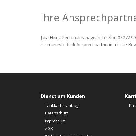
Ihre Ansprechpartne
Julia Heinz Personalmanagerin Telefon 08272 99
staerkerestoffe.deAnsprechpartnerin für alle Be
Dienst am Kunden
Karr
Tankkartenantrag
Kar
Datenschutz
Impressum
AGB