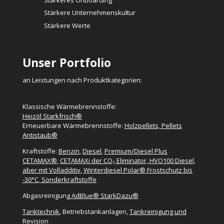
Stärkere Unternehmenskultur
Stärkere Werte
Unser Portfolio
an Leistungen nach Produktkategorien:
Klassische Wärmebrennstoffe:
Heizöl Starkfrisch®
Erneuerbare Wärmebrennstoffe:
Holzpellets, Pellets
Antistaub®
Kraftstoffe:
Benzin
,
Diesel
,
Premium/Diesel Plus
CETAMAX®
,
CETAMAXi der CO₂ Eliminator, HVO100 Diesel,
aber mit Volladditiv
,
Winterdiesel Polar® Frostschutz bis
-30°C
,
Sonderkraftstoffe
Abgasreinigung
AdBlue® StarkDazu®
Tanktechnik
, Betriebstankanlagen,
Tankreinigung und
Revision