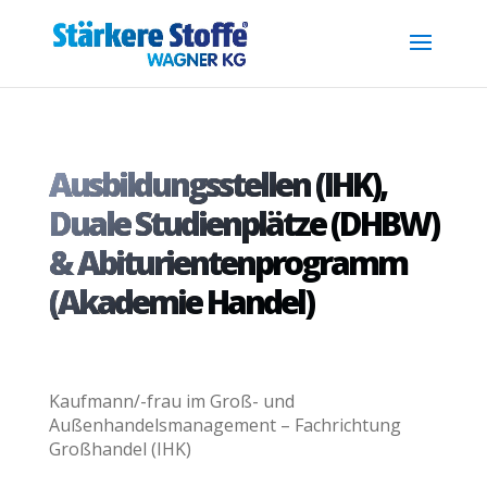
.reg { font-size: 0.7em; position: relative; top: -0.4em; }
Ausbildungsstellen (IHK),
Duale Studienplätze (DHBW)
& Abiturientenprogramm
(Akademie Handel)
Kaufmann/-frau im Groß- und
Außenhandelsmanagement – Fachrichtung
Großhandel (IHK)