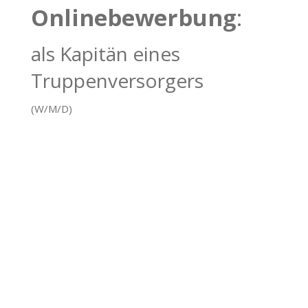
Onlinebewerbung
:
als Kapitän eines
Truppenversorgers
(W/M/D)
1
Persönliche Daten
2
Schulbildung / Berufserfahrung
3
Anlagen hochladen
4
Datenschutzerklärung
Persönliche Daten
Die mit * markierten Felder sind Pflichtfelder.
Anrede
*
Vorname
*