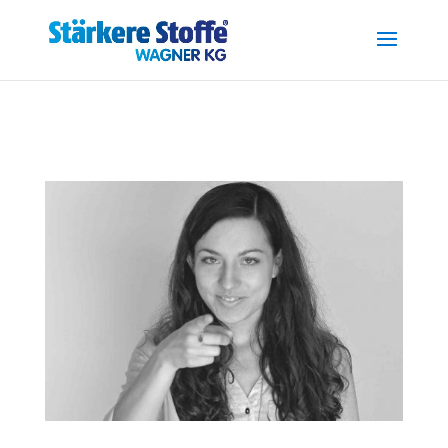
.reg { font-size: 0.7em; position: relative; top: -0.4em; }