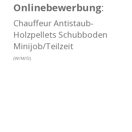
Onlinebewerbung
:
Chauffeur Antistaub-
Holzpellets Schubboden
Minijob/Teilzeit
(W/M/D)
1
Persönliche Daten
2
Schulbildung
3
Anlagen hochladen
4
Datenschutzerklärung
Persönliche Daten
Die mit * markierten Felder sind Pflichtfelder.