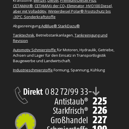
Kraftstoffe:
Benzin
,
Diesel
,
Premium/Diesel Plus
CETAMAX®
,
CETAMAXi der CO₂ Eliminator, HVO100 Diesel,
aber mit Volladditiv
,
Winterdiesel Polar® Frostschutz bis
-30°C
,
Sonderkraftstoffe
Abgasreinigung
AdBlue® StarkDazu®
Tanktechnik
, Betriebstankanlagen,
Tankreinigung und
Revision
Automotiv Schmierstoffe
für Motoren, Hydraulik, Getriebe,
Achsen und Lager für den Einsatz in Transportlogistik
Baugewerbe und Landwirtschaft.
Industrieschmierstoffe
Formung, Spannung, Kühlung