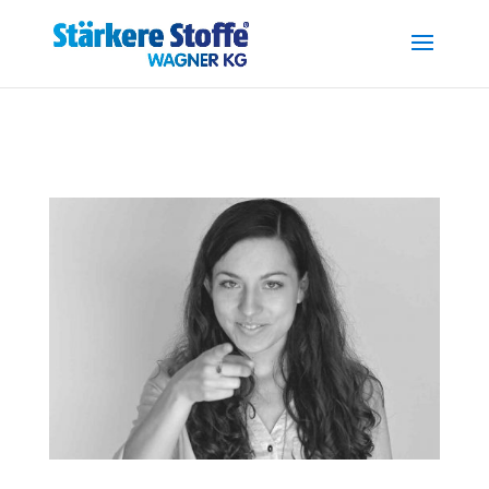
.reg { font-size: 0.7em; position: relative; top: -0.4em; }