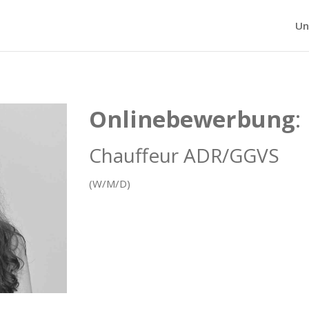
Un
Onlinebewerbung
:
Chauffeur ADR/GGVS
(W/M/D)