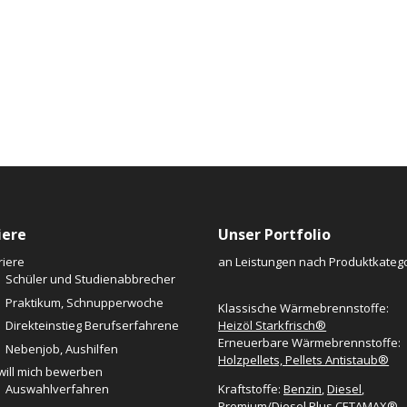
iere
Unser Portfolio
riere
an Leistungen nach Produktkatego
Schüler und Studienabbrecher
Praktikum, Schnupperwoche
Klassische Wärmebrennstoffe:
Direkteinstieg Berufserfahrene
Heizöl Starkfrisch®
Erneuerbare Wärmebrennstoffe:
Nebenjob, Aushilfen
Holzpellets, Pellets Antistaub®
 will mich bewerben
Auswahlverfahren
Kraftstoffe:
Benzin
,
Diesel
,
Premium/Diesel Plus CETAMAX®
,