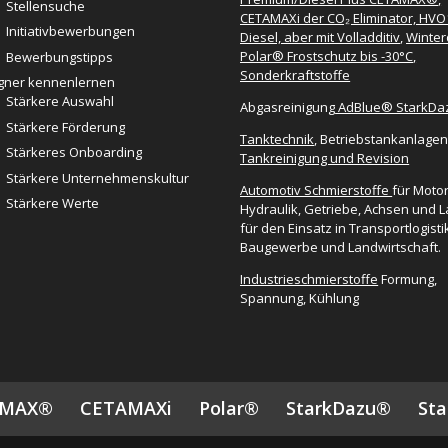
Stellensuche
CETAMAXi der CO₂ Eliminator, HVO
Initiativbewerbungen
Diesel, aber mit Volladditiv
,
Winter
Polar® Frostschutz bis -30°C
,
Bewerbungstipps
Sonderkraftstoffe
ner kennenlernen
Stärkere Auswahl
Abgasreinigung
AdBlue® StarkD
Stärkere Förderung
Tanktechnik
, Betriebstankanlagen
Stärkeres Onboarding
Tankreinigung und Revision
Stärkere Unternehmenskultur
Automotiv Schmierstoffe
für Moto
Stärkere Werte
Hydraulik, Getriebe, Achsen und L
für den Einsatz in Transportlogisti
Baugewerbe und Landwirtschaft.
Industrieschmierstoffe
Formung,
Spannung, Kühlung
AMAX®
CETAMAXi
Polar®
StarkDazu®
St