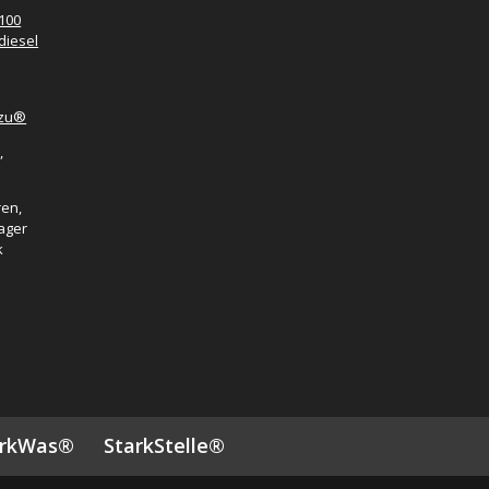
100
diesel
azu®
,
ren,
ager
k
arkWas®
StarkStelle®