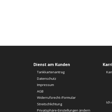
E-Mail bestätigen
Telefon
Mobil
Weiter zu Schulbildung/ Berufserfahrung
Message
Dienst am Kunden
Karr
Tankkartenantrag
Kar
Datenschutz
Impressum
AGB
Widerrufsrecht-/Formular
Ich
Streitschlichtung
Privatsphäre-Einstellungen ändern