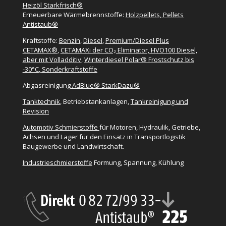
Heizöl Starkfrisch®
Erneuerbare Wärmebrennstoffe:
Holzpellets, Pellets
Antistaub®
Kraftstoffe:
Benzin
,
Diesel
,
Premium/Diesel Plus
CETAMAX®
,
CETAMAXi der CO₂ Eliminator, HVO100 Diesel,
aber mit Volladditiv
,
Winterdiesel Polar® Frostschutz bis
-30°C
,
Sonderkraftstoffe
Abgasreinigung
AdBlue® StarkDazu®
Tanktechnik
, Betriebstankanlagen,
Tankreinigung und
Revision
Automotiv Schmierstoffe
für Motoren, Hydraulik, Getriebe,
Achsen und Lager für den Einsatz in Transportlogistik
Baugewerbe und Landwirtschaft.
Industrieschmierstoffe
Formung, Spannung, Kühlung