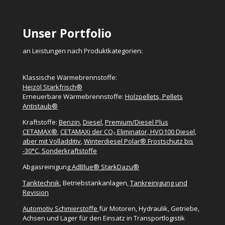
Unser Portfolio
an Leistungen nach Produktkategorien:
Klassische Wärmebrennstoffe:
Heizöl Starkfrisch®
Erneuerbare Wärmebrennstoffe:
Holzpellets, Pellets
Antistaub®
Kraftstoffe:
Benzin
,
Diesel
,
Premium/Diesel Plus
CETAMAX®
,
CETAMAXi der CO₂ Eliminator, HVO100 Diesel,
aber mit Volladditiv
,
Winterdiesel Polar® Frostschutz bis
-30°C
,
Sonderkraftstoffe
Abgasreinigung
AdBlue® StarkDazu®
Tanktechnik
, Betriebstankanlagen,
Tankreinigung und
Revision
Automotiv Schmierstoffe
für Motoren, Hydraulik, Getriebe,
Achsen und Lager für den Einsatz in Transportlogistik