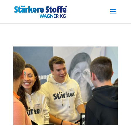
.reg { font-size: 0.7em; position: relative; top: -0.4em; }