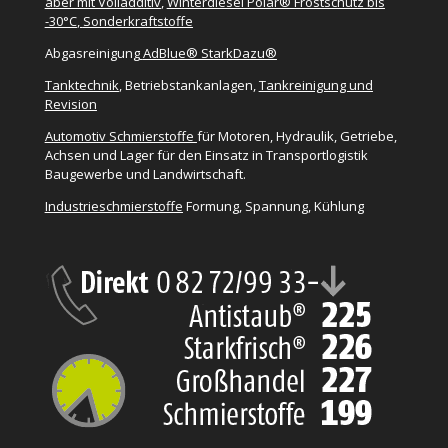
aber mit Volladditiv
,
Winterdiesel Polar® Frostschutz bis
-30°C
,
Sonderkraftstoffe
Abgasreinigung
AdBlue® StarkDazu®
Tanktechnik
, Betriebstankanlagen,
Tankreinigung und
Revision
Automotiv Schmierstoffe
für Motoren, Hydraulik, Getriebe,
Achsen und Lager für den Einsatz in Transportlogistik
Baugewerbe und Landwirtschaft.
Industrieschmierstoffe
Formung, Spannung, Kühlung