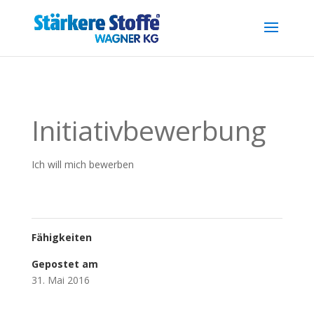
.reg { font-size: 0.7em; position: relative; top: -0.4em; }
Initiativbewerbung
Ich will mich bewerben
Fähigkeiten
Gepostet am
31. Mai 2016