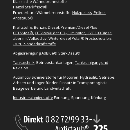
Klassische Wärmebrennstoffe:
Heizöl Starkfrisch®
Erneuerbare Wärmebrennstoffe:
Holzpellets, Pellets
Antistaub®
Kraftstoffe:
Benzin
,
Diesel
,
Premium/Diesel Plus
CETAMAX®
,
CETAMAXi der CO₂ Eliminator, HVO100 Diesel,
aber mit Volladditiv
,
Winterdiesel Polar® Frostschutz bis
-30°C
,
Sonderkraftstoffe
Abgasreinigung
AdBlue® StarkDazu®
Tanktechnik
, Betriebstankanlagen,
Tankreinigung und
Revision
Automotiv Schmierstoffe
für Motoren, Hydraulik, Getriebe,
Achsen und Lager für den Einsatz in Transportlogistik
Baugewerbe und Landwirtschaft.
Industrieschmierstoffe
Formung, Spannung, Kühlung