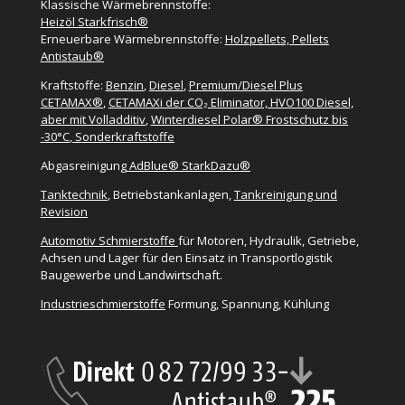
Klassische Wärmebrennstoffe:
Heizöl Starkfrisch®
Erneuerbare Wärmebrennstoffe:
Holzpellets, Pellets
Antistaub®
Kraftstoffe:
Benzin
,
Diesel
,
Premium/Diesel Plus
CETAMAX®
,
CETAMAXi der CO₂ Eliminator, HVO100 Diesel,
aber mit Volladditiv
,
Winterdiesel Polar® Frostschutz bis
-30°C
,
Sonderkraftstoffe
Abgasreinigung
AdBlue® StarkDazu®
Tanktechnik
, Betriebstankanlagen,
Tankreinigung und
Revision
Automotiv Schmierstoffe
für Motoren, Hydraulik, Getriebe,
Achsen und Lager für den Einsatz in Transportlogistik
Baugewerbe und Landwirtschaft.
Industrieschmierstoffe
Formung, Spannung, Kühlung