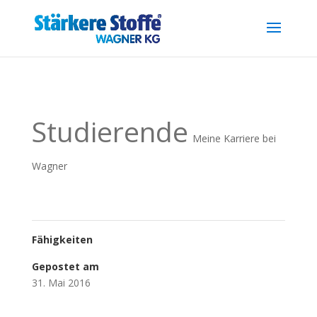
.reg { font-size: 0.7em; position: relative; top: -0.4em; }
Studierende
Meine Karriere bei
Wagner
Fähigkeiten
Gepostet am
31. Mai 2016